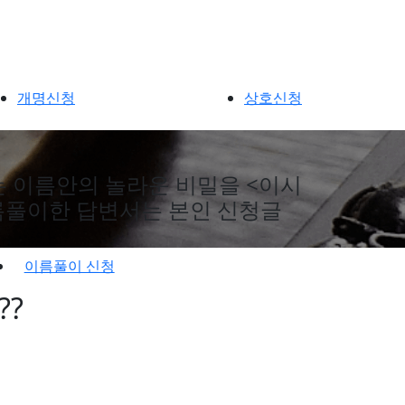
개명신청
상호신청
는 이름안의 놀라운 비밀을 <이시
이름풀이한 답변서는 본인 신청글
이름풀이 신청
??