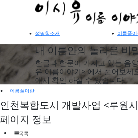
성명학소개
이름풀이
내 이름안의 놀라운 비밀
한글과 한문이 가지고 있는 음양
유 이름이야기> 에서 풀어보세요
에서 확인 하실 수 있습니다.
이름풀이란
인천복합도시 개발사업 <루원시티
페이지 정보
목록