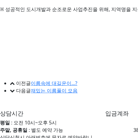
※ 성공적인 도시개발과 순조로운 사업추진을 위해, 지역명을 지을
이전글
이름속에 대길운이...?
다음글
재밌는 이름풀이 모음
상담시간
입금계좌
평일
: 오전 10시~오후 5시
주말, 공휴일
: 별도 예약 가능
3
상담신청시 아래번호에 문자로 예약바랍니